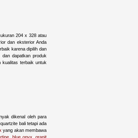
 ukuran 204 x 328 atau
or dan eksterior Anda
baik karena dipilih dan
ek dan dapatkan produk
ualitas terbaik untuk
nyak dikenal oleh para
uartzite bali tetapi ada
x
yang akan membawa
rtine
,
blue onyx
,
granit