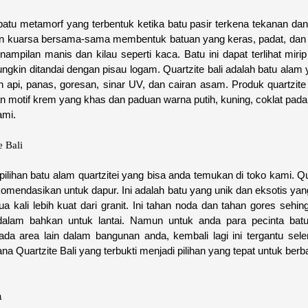
batu metamorf yang terbentuk ketika batu pasir terkena tekanan dan s
 kuarsa bersama-sama membentuk batuan yang keras, padat, dan b
ampilan manis dan kilau seperti kaca. Batu ini dapat terlihat mir
ungkin ditandai dengan pisau logam. Quartzite bali adalah batu alam
n api, panas, goresan, sinar UV, dan cairan asam. Produk quartzite b
n motif krem yang khas dan paduan warna putih, kuning, coklat pada
ami.
e Bali
ilihan batu alam quartzitei yang bisa anda temukan di toko kami. Qua
omendasikan untuk dapur. Ini adalah batu yang unik dan eksotis yan
ua kali lebih kuat dari granit. Ini tahan noda dan tahan gores sehi
 dalam bahkan untuk lantai. Namun untuk anda para pecinta bat
da area lain dalam bangunan anda, kembali lagi ini tergantu selera
na Quartzite Bali yang terbukti menjadi pilihan yang tepat untuk berb
a