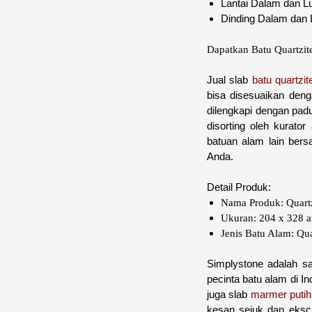
Lantai Dalam dan L
Dinding Dalam dan 
Dapatkan Batu Quartzit
Jual slab
batu quartzit
bisa disesuaikan den
dilengkapi dengan padu
disorting oleh kurato
batuan alam lain ber
Anda.
Detail Produk:
Nama Produk: Quartz
Ukuran: 204 x 328 a
Jenis Batu Alam: Qua
Simplystone adalah sa
pecinta batu alam di In
juga slab
marmer putih 
kesan sejuk dan ekscl