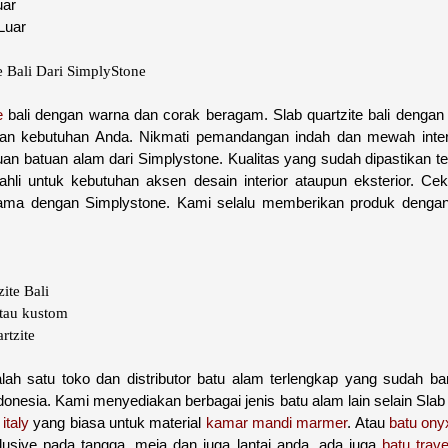
uar
Luar
e Bali Dari SimplyStone
e
bali dengan warna dan corak beragam. Slab quartzite bali dengan
gan kebutuhan Anda. Nikmati pemandangan indah dan mewah interi
an batuan alam dari Simplystone. Kualitas yang sudah dipastikan ter
r ahli untuk kebutuhan aksen desain interior ataupun eksterior. C
sama dengan Simplystone. Kami selalu memberikan produk dengan k
ite Bali
tau kustom
rtzite
lah satu toko dan distributor batu alam terlengkap yang sudah ba
donesia. Kami menyediakan berbagai jenis batu alam lain selain Slab q
italy
yang biasa untuk material
kamar mandi marmer
. Atau
batu ony
usive pada tangga, meja dan juga lantai anda, ada juga
batu trave